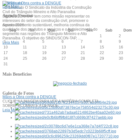
O Sindicato
Leia Mais...
O Sindicato O Sindicato da Indústria da Construção
Civil do Triângulo Mineiro e Alto Paranaíba
Agenda Eventos
SINDUSCON-TAP tem como missão representar os
interesses do setor da construção civil, promover o
desenvolvimento sustentável, melhoria contínua da
Agosto 2026
qualidade dos produtos e serviços e o fortalecimento do
Seg
Ter
Qua
Qui
Sex
Sab
Dom
segmento nas regiões do Triângulo Mineiro e Alto
1
2
Paranaíba. O objetivo do SINDUSCON-TAP, ...
3
4
5
6
7
8
9
Leia Mais
10
11
12
13
14
15
16
17
18
19
20
21
22
23
24
25
26
27
28
29
30
31
Mais Benefícios
Galeria de Fotos
Mãos a Obra contra a DENGUE
CLIQUE NA IMAGEM PARA VER A MATÉRIA COMPLETA
SOBRE O COMBATE A DENGUE.
Leia Mais