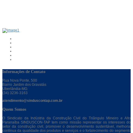
Informações de Contato
Rua Nova Ponte, 500
Bairro Jardim dos Gravatás
Uberlândia-MG
(34) 3236-3163
atendimento@sinduscontap.com.br
Quem Somos
O Sindicato da Indústria da Construção Civil do Triângulo Mineiro e Alto
Paranaíba SINDUSCON-TAP tem como missão representar os interesses do
setor da construção civil, promover o desenvolvimento sustentável, melhoria
contínua da qualidade dos produtos e serviços e o fortalecimento do segmento