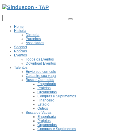
Anterior
Anterior
Ano
Mês
Home
História
Diretoria
Parceiros
Associados
Seconci
Notícias
Eventos
Todos os Eventos
Download Eventos
Talentos
Envie seu currículo
Cadastre sua vaga
Buscar Curriculos
Engenharia
Projetos
Orçamentos
Compras e Suprimentos
Financeiro
Estágio
Outros
Busca de Vagas
Engenharia
Projetos
Orçamentos
Compras e Suprimentos