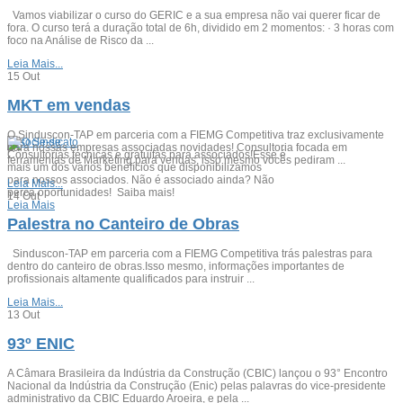
Vamos viabilizar o curso do GERIC e a sua empresa não vai querer ficar de
fora. O curso terá a duração total de 6h, dividido em 2 momentos: · 3 horas com
foco na Análise de Risco da ...
Leia Mais...
15
Out
MKT em vendas
O Sinduscon-TAP em parceria com a FIEMG Competitiva traz exclusivamente
Associe-se
para nossas empresas associadas novidades! Consultoria focada em
Consultorias técnicas e gratuitas para associados!Esse é
ferramentas de Marketing para vendas, isso mesmo vocês pediram ...
mais um dos vários benefícios que disponibilizamos
para nossos associados. Não é associado ainda? Não
Leia Mais...
perca oportunidades! Saiba mais!
14
Out
Leia Mais
Palestra no Canteiro de Obras
Sinduscon-TAP em parceria com a FIEMG Competitiva trás palestras para
dentro do canteiro de obras.Isso mesmo, informações importantes de
profissionais altamente qualificados para instruir ...
Leia Mais...
13
Out
93º ENIC
A Câmara Brasileira da Indústria da Construção (CBIC) lançou o 93° Encontro
Nacional da Indústria da Construção (Enic) pelas palavras do vice-presidente
administrativo da CBIC Eduardo Aroeira, e pela ...