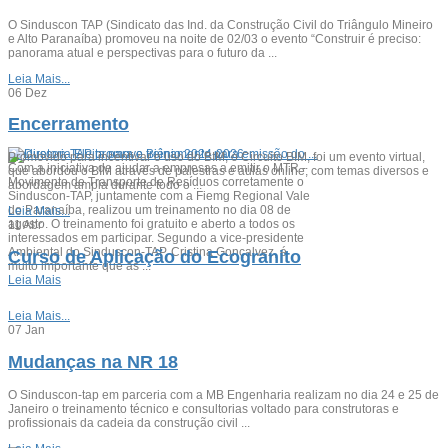
O Sinduscon TAP (Sindicato das Ind. da Construção Civil do Triângulo Mineiro
e Alto Paranaíba) promoveu na noite de 02/03 o evento “Construir é preciso:
panorama atual e perspectivas para o futuro da ...
Leia Mais...
06
Dez
Encerramento
Sinduscon-TAP promove treinamento para emissão do ...
Promovido para incentivar o uso do BIM, o Circuito BIM, foi um evento virtual,
Com a iniciativa de ajudar a empresas a emitir o MTR -
que abordou o BIM através de palestras e aulas online; com temas diversos e
Movimento de Transporte de Resíduos corretamente o
abordagem ampla durante todo o ...
Sinduscon-TAP, juntamente com a Fiemg Regional Vale
do Paranaíba, realizou um treinamento no dia 08 de
Leia Mais...
agosto. O treinamento foi gratuito e aberto a todos os
11
Abr
interessados em participar. Segundo a vice-presidente
Ambiental do Sinduscon-TAP, Cristina Gonçalvez, é
Curso de Aplicação do Ecogranito
muito importante que as ...
Leia Mais
Leia Mais...
07
Jan
Mudanças na NR 18
O Sinduscon-tap em parceria com a MB Engenharia realizam no dia 24 e 25 de
Janeiro o treinamento técnico e consultorias voltado para construtoras e
profissionais da cadeia da construção civil ...