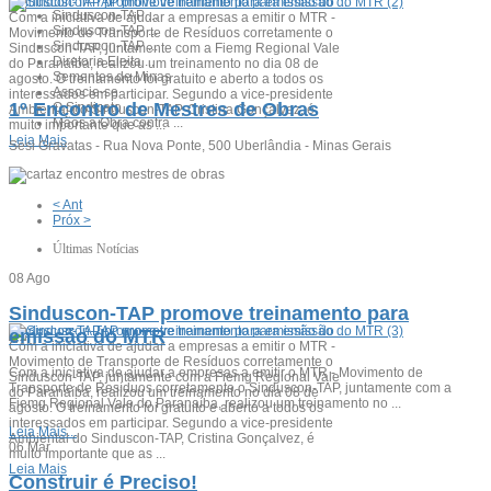
Sinduscon-TAP promove treinamento para emissão do ...
Sinduscon-TAP ...
Com a iniciativa de ajudar a empresas a emitir o MTR -
Sinduscon-TAP ...
Movimento de Transporte de Resíduos corretamente o
Sinduscon-TAP ...
Sinduscon-TAP, juntamente com a Fiemg Regional Vale
Diretoria Eleita ...
do Paranaíba, realizou um treinamento no dia 08 de
Sementes de Minas
agosto. O treinamento foi gratuito e aberto a todos os
Associe-se
interessados em participar. Segundo a vice-presidente
1º Encontro de Mestres de Obras
O Sindicato
Ambiental do Sinduscon-TAP, Cristina Gonçalvez, é
Mãos a Obra contra ...
muito importante que as ...
Leia Mais
Sesi Gravatas - Rua Nova Ponte, 500 Uberlândia - Minas Gerais
< Ant
Próx >
Últimas Notícias
08
Ago
Sinduscon-TAP promove treinamento para
Sinduscon-TAP promove treinamento para emissão do ...
emissão do MTR
Com a iniciativa de ajudar a empresas a emitir o MTR -
Movimento de Transporte de Resíduos corretamente o
Com a iniciativa de ajudar a empresas a emitir o MTR - Movimento de
Sinduscon-TAP, juntamente com a Fiemg Regional Vale
Transporte de Resíduos corretamente o Sinduscon-TAP, juntamente com a
do Paranaíba, realizou um treinamento no dia 08 de
Fiemg Regional Vale do Paranaíba, realizou um treinamento no ...
agosto. O treinamento foi gratuito e aberto a todos os
interessados em participar. Segundo a vice-presidente
Leia Mais...
Ambiental do Sinduscon-TAP, Cristina Gonçalvez, é
06
Mar
muito importante que as ...
Leia Mais
Construir é Preciso!