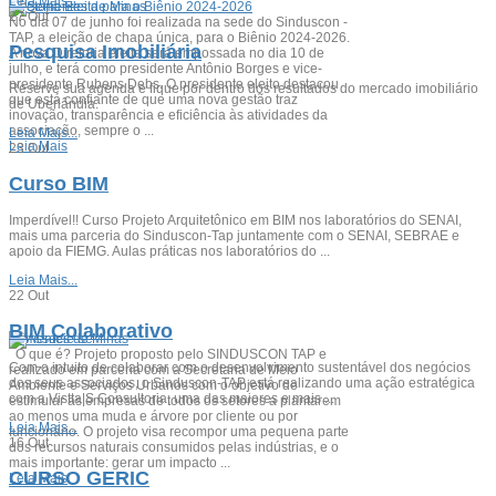
Leia Mais...
Diretoria Eleita para o Biênio 2024-2026
27
Out
No dia 07 de junho foi realizada na sede do Sinduscon -
TAP, a eleição de chapa única, para o Biênio 2024-2026.
Pesquisa Imobiliária
A nova Diretoria eleita será empossada no dia 10 de
julho, e terá como presidente Antônio Borges e vice-
presidente Rubens Debs. O presidente eleito destacou
Reserve sua agenda e fique por dentro dos resultados do mercado imobiliário
que está confiante de que uma nova gestão traz
de Uberlândia.
inovação, transparência e eficiência às atividades da
associação, sempre o ...
Leia Mais...
Leia Mais
23
Out
Curso BIM
Imperdível!! Curso Projeto Arquitetônico em BIM nos laboratórios do SENAI,
mais uma parceria do Sinduscon-Tap juntamente com o SENAI, SEBRAE e
apoio da FIEMG. Aulas práticas nos laboratórios do ...
Leia Mais...
22
Out
BIM Colaborativo
Sementes de Minas
O que é? Projeto proposto pelo SINDUSCON TAP e
Com o intuito de colaborar com o desenvolvimento sustentável dos negócios
realizado em parceria com a Secretaria de Meio
dos seus associados, o Sinduscon-TAP está realizando uma ação estratégica
Ambiente e Serviços Urbanos com o objetivo de
com a Vistta|S Consultoria, uma das maiores e mais ...
estimular as empresas de todos os setores a plantarem
ao menos uma muda e árvore por cliente ou por
Leia Mais...
funcionário. O projeto visa recompor uma pequena parte
16
Out
dos recursos naturais consumidos pelas indústrias, e o
mais importante: gerar um impacto ...
CURSO GERIC
Leia Mais