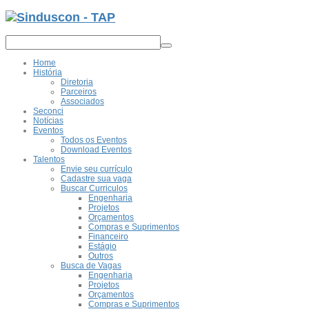
Home
História
Diretoria
Parceiros
Associados
Seconci
Notícias
Eventos
Todos os Eventos
Download Eventos
Talentos
Envie seu currículo
Cadastre sua vaga
Buscar Curriculos
Engenharia
Projetos
Orçamentos
Compras e Suprimentos
Financeiro
Estágio
Outros
Busca de Vagas
Engenharia
Projetos
Orçamentos
Compras e Suprimentos