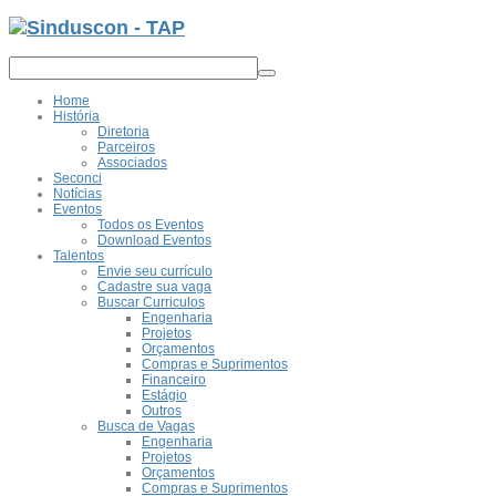
Home
História
Diretoria
Parceiros
Associados
Seconci
Notícias
Eventos
Todos os Eventos
Download Eventos
Talentos
Envie seu currículo
Cadastre sua vaga
Buscar Curriculos
Engenharia
Projetos
Orçamentos
Compras e Suprimentos
Financeiro
Estágio
Outros
Busca de Vagas
Engenharia
Projetos
Orçamentos
Compras e Suprimentos