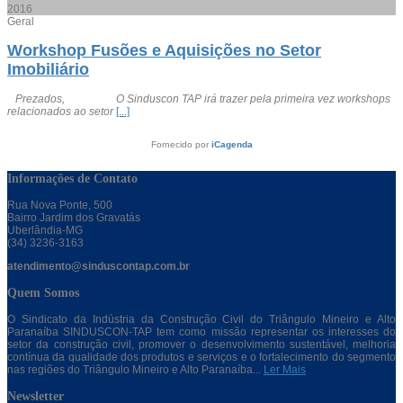
2016
Geral
Workshop Fusões e Aquisições no Setor
Imobiliário
Prezados, O Sinduscon TAP irá trazer pela primeira vez workshops
relacionados ao setor
[...]
Fornecido por
iCagenda
Informações de Contato
Rua Nova Ponte, 500
Bairro Jardim dos Gravatás
Uberlândia-MG
(34) 3236-3163
atendimento@sinduscontap.com.br
Quem Somos
O Sindicato da Indústria da Construção Civil do Triângulo Mineiro e Alto
Paranaíba SINDUSCON-TAP tem como missão representar os interesses do
setor da construção civil, promover o desenvolvimento sustentável, melhoria
contínua da qualidade dos produtos e serviços e o fortalecimento do segmento
nas regiões do Triângulo Mineiro e Alto Paranaíba...
Ler Mais
Newsletter