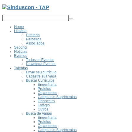
Home
História
Diretoria
Parceiros
Associados
Seconci
Notícias
Eventos
Todos os Eventos
Download Eventos
Talentos
Envie seu currículo
Cadastre sua vaga
Buscar Curriculos
Engenharia
Projetos
Orçamentos
Compras e Suprimentos
Financeiro
Estágio
Outros
Busca de Vagas
Engenharia
Projetos
Orçamentos
Compras e Suprimentos