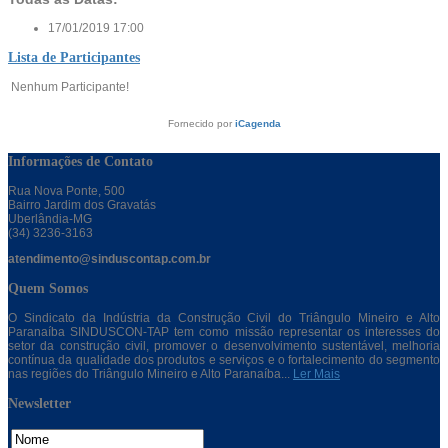
17/01/2019
17:00
Lista de Participantes
Nenhum Participante!
Fornecido por
iCagenda
Informações de Contato
Rua Nova Ponte, 500
Bairro Jardim dos Gravatás
Uberlândia-MG
(34) 3236-3163
atendimento@sinduscontap.com.br
Quem Somos
O Sindicato da Indústria da Construção Civil do Triângulo Mineiro e Alto
Paranaíba SINDUSCON-TAP tem como missão representar os interesses do
setor da construção civil, promover o desenvolvimento sustentável, melhoria
contínua da qualidade dos produtos e serviços e o fortalecimento do segmento
nas regiões do Triângulo Mineiro e Alto Paranaíba...
Ler Mais
Newsletter