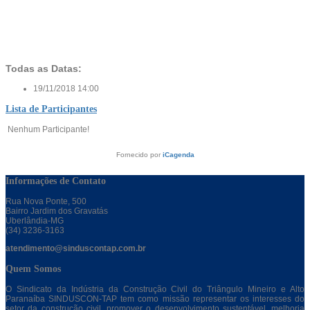
Todas as Datas:
19/11/2018
14:00
Lista de Participantes
Nenhum Participante!
Fornecido por
iCagenda
Informações de Contato
Rua Nova Ponte, 500
Bairro Jardim dos Gravatás
Uberlândia-MG
(34) 3236-3163
atendimento@sinduscontap.com.br
Quem Somos
O Sindicato da Indústria da Construção Civil do Triângulo Mineiro e Alto
Paranaíba SINDUSCON-TAP tem como missão representar os interesses do
setor da construção civil, promover o desenvolvimento sustentável, melhoria