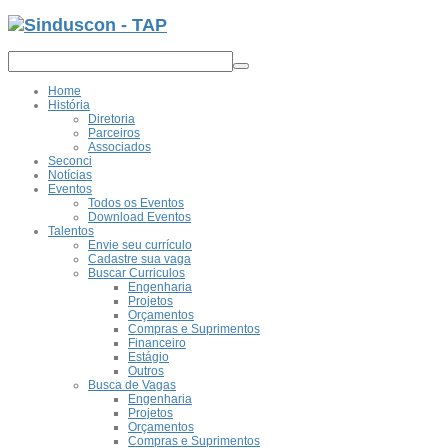
Home
História
Diretoria
Parceiros
Associados
Seconci
Notícias
Eventos
Todos os Eventos
Download Eventos
Talentos
Envie seu currículo
Cadastre sua vaga
Buscar Curriculos
Engenharia
Projetos
Orçamentos
Compras e Suprimentos
Financeiro
Estágio
Outros
Busca de Vagas
Engenharia
Projetos
Orçamentos
Compras e Suprimentos